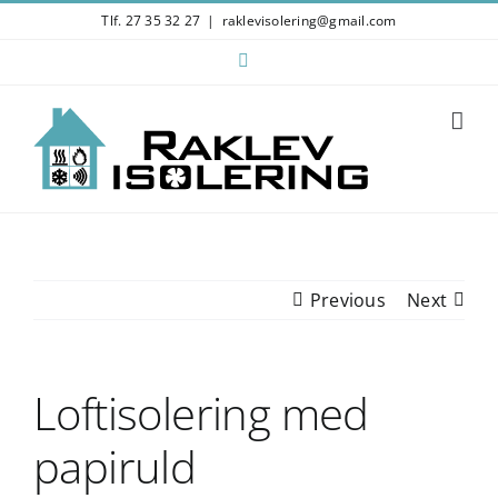
Skip
Tlf. 27 35 32 27
|
raklevisolering@gmail.com
to
Facebook
content
Previous
Next
Loftisolering med
papiruld